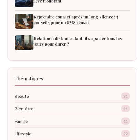
rêve troublant
Reprendre contact après un long silence : 5
conseils pour un SMS réussi
Relation à distance : faut-il se parler tous les
jours pour durer ?
Thématiques
Beauté
21
Bien-être
44
Famille
11
Lifestyle
22