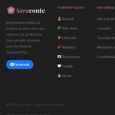
THÉMATIQUES
INFORMA
Sara
conte
Beauté
Qui suis-je
Blog féminin dédié à la
Bien-être
Contact
beauté, au bien-être, aux
relations et au lifestyle.
Lifestyle
Tous les ar
Des conseils sincères
pour les femmes
Relation
Mentions l
d'aujourd'hui.
Rencontre
Confidentia
Facebook
Famille
Mode
© 2026 Saraconte — Tous droits réservés